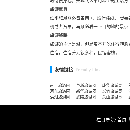
时愉悦身心，是现代人不可缺少的生活方..
旅游宝典
延平旅游网必备宝典 1、设计路线。 
机或者汽车。再顺道看一下目的地的景点..
旅游线路
旅游的主体是游，但是离不开吃住行游购
住宿，住宿分为很多种，民宿客栈，...
友情链接
Friendly Link
萧县旅游网
阜新旅游网
成华旅游网
河东旅游网
新华旅游网
义竹旅游网
洪湖旅游网
武陵旅游网
关山旅游网
栏目导航:
首页
|