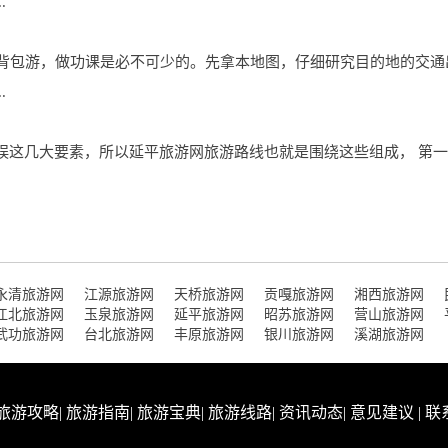
.
想要背包游，做功课是必不可少的。先拿本地图，仔细研究目的地的交
.
娱这几大要素，所以延平旅游网旅游路线也就是围绕这些组成， 第一
永清旅游网
江源旅游网
天桥旅游网
贡嘎旅游网
湘西旅游网
江北旅游网
玉泉旅游网
延平旅游网
昭苏旅游网
营山旅游网
武功旅游网
台北旅游网
丰原旅游网
银川旅游网
溪湖旅游网
旅游攻略
|
旅游指南
|
旅游宝典
|
旅游线路
|
资讯动态
|
意见建议
|
联